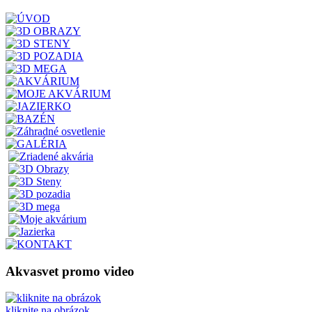
Akvasvet promo video
kliknite na obrázok