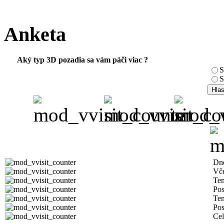
Anketa
Aký typ 3D pozadia sa vám páči viac ?
S
S
Dn
Vč
Ten
Pos
Ten
Pos
Ce