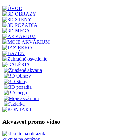
Akvasvet promo video
kliknite na obrázok