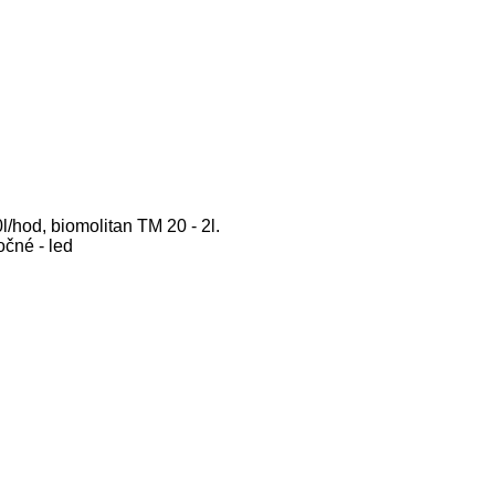
0l/hod,
biomolitan TM 20 - 2l.
očné - led