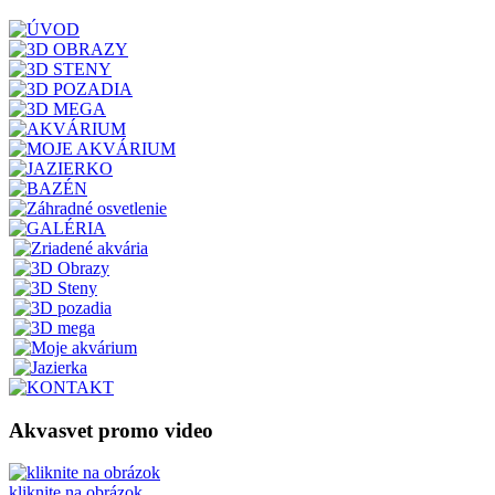
Akvasvet promo video
kliknite na obrázok